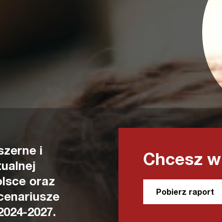
zerne i
Chcesz wi
ualnej
lsce oraz
Pobierz raport
cenariusze
2024-2027.