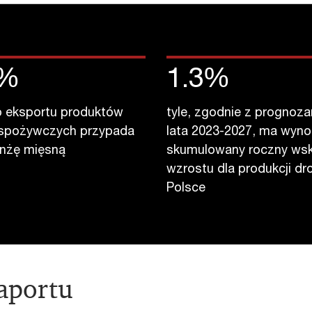
%
1.3
%
o eksportu produktów
tyle, zgodnie z prognoza
-spożywczych przypada
lata 2023-2027, ma wyno
anżę mięsną
skumulowany roczny wsk
wzrostu dla produkcji dr
Polsce
aportu