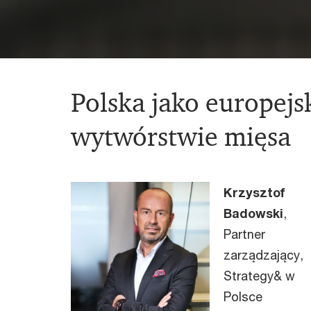
Polska jako europejsk
wytwórstwie mięsa
Krzysztof
Badowski
,
Partner
zarządzający,
Strategy& w
Polsce