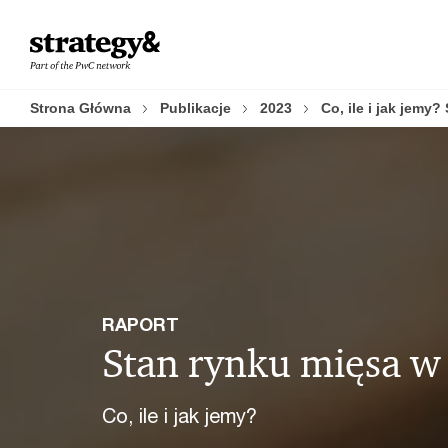
Skip
Skip
to
to
content
footer
Strona Główna
Publikacje
2023
Co, ile i jak jemy
RAPORT
Stan rynku mięsa w
Co, ile i jak jemy?