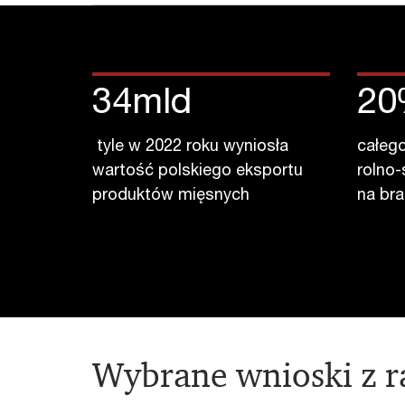
34
mld
20
tyle w 2022 roku wyniosła
całeg
wartość polskiego eksportu
rolno
produktów mięsnych
na br
Wybrane wnioski z r