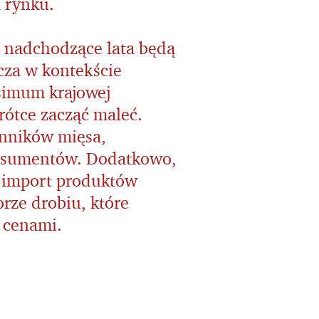
 rynku.
 nadchodzące lata będą
cza w kontekście
simum krajowej
ótce zacząć maleć.
nników mięsa,
nsumentów. Dodatkowo,
 import produktów
orze drobiu, które
 cenami.