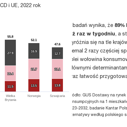
CD i UE, 2022 rok
Z badań wynika, że
89% 
niż raz w tygodniu
​, a 
55.8
55.8
52.1
52.1
wyróżnia się na tle krajó
47.6
47.6
niemal 2 razy częściej s
16.9
16.9
27.9
27.9
12.7
12.7
kolei wołowina konsumowa
Głównymi determinantam
21.7
21.7
21.1
21.1
16.4
16.4
oraz łatwość przygotowa
13.8
13.8
13.5
13.5
11.5
11.5
Źródło: GUS Dostawy na rynek 
Wielka
Norwegia
Szwajcaria
Brytania
konsumpcyjnych na 1 mieszkańc
2023-2032, badanie Kantar Pols
alternatywy według polskiego s