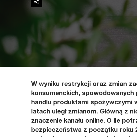
W wyniku restrykcji oraz zmian z
konsumenckich, spowodowanych p
handlu produktami spożywczymi w
latach uległ zmianom. Główną z ni
znaczenie kanału online. O ile pot
bezpieczeństwa z początku roku 2