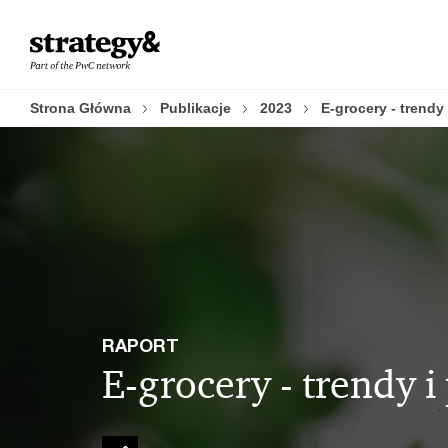
Skip
Skip
to
to
content
footer
Strona Główna
Publikacje
2023
E-grocery - trendy
RAPORT
E-grocery - trendy 