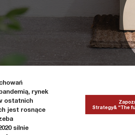
achowań
andemią, rynek
 ostatnich
Zapozn
Strategy& “The fu
ch jest rosnące
rzeba
020 silnie