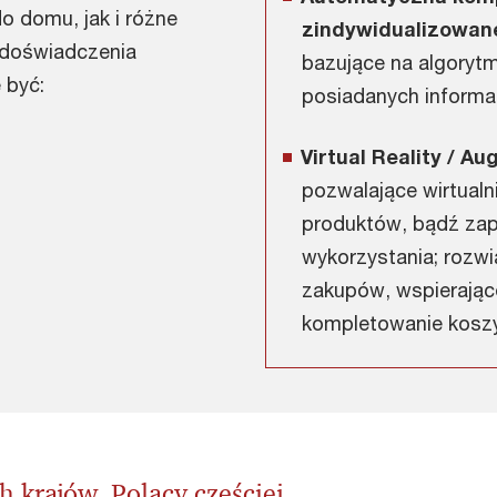
o domu, jak i różne
zindywidualizowan
 doświadczenia
bazujące na algorytm
 być:
posiadanych informac
Virtual Reality / A
pozwalające wirtual
produktów, bądź zap
wykorzystania; rozwi
zakupów, wspierające
kompletowanie kosz
krajów, Polacy częściej