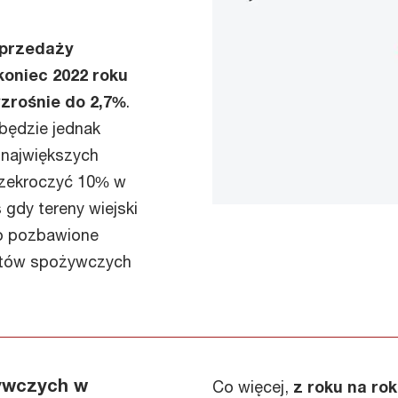
sprzedaży
oniec 2022 roku
wzrośnie do 2,7%
.
 będzie jednak
 największych
rzekroczyć 10% w
 gdy tereny wiejski
o pozbawione
któw spożywczych
ywczych w
Co więcej,
z roku na ro