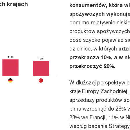
ch krajach
konsumentów, która w
spożywczych wykonuje 
pomimo relatywnie niski
produktów spożywczych w
dość szybko pojawiać si
dzielnice, w których
udzi
przekracza 10%, a w ni
przekroczyć 20%
.
W dłuższej perspektywi
kraje Europy Zachodniej,
sprzedaży produktów sp
r. ma wzrosnąć do 26% w 
23% we Francji, 11% w N
według badania Strateg