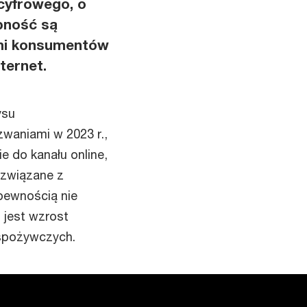
 cyfrowego, o
ępność są
ymi konsumentów
ternet.
ysu
waniami w 2023 r.,
 do kanału online,
 związane z
 pewnością nie
 jest wzrost
 spożywczych.