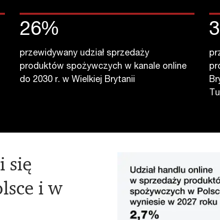
26
%
przewidywany udział sprzedaży
pr
produktów spożywczych w kanale online
pr
do 2030 r. w Wielkiej Brytanii
Br
Tu
 się
lsce i w