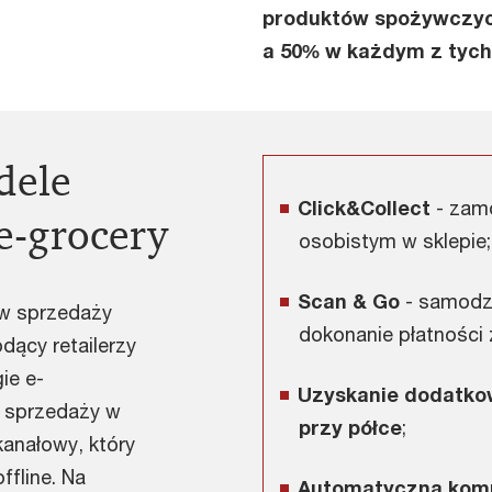
produktów spożywczyc
a 50% w każdym z tych
dele
Click&Collect
- zam
e-grocery
osobistym w sklepie;
Scan & Go
- samodzi
 w sprzedaży
dokonanie płatności z
ący retailerzy
ie e-
Uzyskanie dodatkow
 sprzedaży w
przy półce
;
anałowy, który
ffline. Na
Automatyczna komp