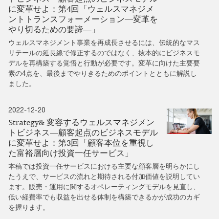
に変革せよ：第4回「ウェルスマネジメ
ントトランスフォーメーション―変革を
やり切るための要諦―」
ウェルスマネジメント事業を再成長させるには、伝統的なマス
リテールの延長線で修正するのではなく、抜本的にビジネスモ
デルを再構築する覚悟と行動が必要です。変革に向けた主要要
素の4点を、最後までやりきるためのポイントとともに解説し
ました。
2022-12-20
Strategy& 変容するウェルスマネジメン
トビジネス―顧客起点のビジネスモデル
に変革せよ：第3回「顧客本位を重視し
た富裕層向け投資一任サービス」
本稿では投資一任サービスにおける主要な顧客層を明らかにし
たうえで、サービスの流れと期待される付加価値を説明してい
ます。販売・運用に関するオペレーティングモデルを見直し、
低い経費率でも収益を出せる体制を構築できるかが成功のカギ
を握ります。