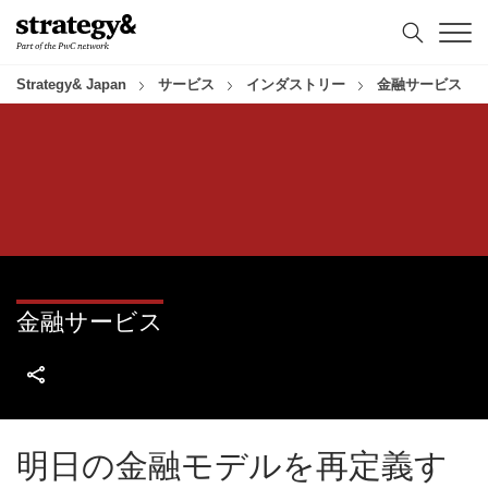
コ
フ
ン
ッ
テ
タ
ン
ー
Strategy& Japan
サービス
インダストリー
金融サービス
ツ
へ
へ
ス
ス
キ
キ
ッ
ッ
プ
プ
金融サービス
明日の金融モデルを再定義す