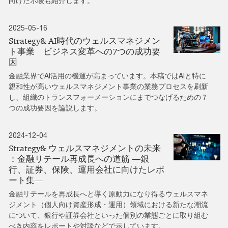
向けた示唆も紹介します。
2025-05-16
Strategy& AI時代のウェルスマネジメン
ト事業 ビジネス変革への7つの成功要
因
金融業界でAI活用の機運が高まっています。本稿ではAIと特に
親和性が高いウェルスマネジメント事業の業務プロセスを刷新
し、組織のトランスフォーメーションにまでつなげるための７
つの成功要因を論説します。
2024-12-04
Strategy& ウェルスマネジメントの未来
：金融リテール再成長への道筋 ―銀
行、証券、保険、運用会社に向けたレポ
ート集―
金融リテールを再成長へと導く原動力になり得るウェルスマネ
ジメント（個人向け資産形成・運用）領域における新たな潮流
について、銀行や証券会社といった個別の業態ごとに取り組む
べき内容をレポートや対談などで示しています。