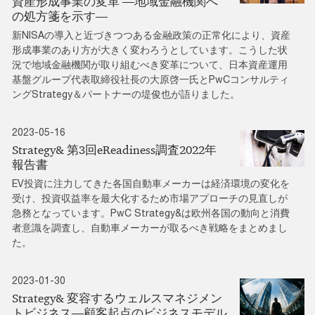
資産形成事業の変革 ―地域金融機関へ
の処方箋を示す―
新NISAの導入と近づきつつある金融政策の正常化により、資産
形成事業のあり方が大きく変わろうとしています。こうした状
況で地域金融機関が取り組むべき変革について、日本資産運用
基盤グループ代表取締役社長の大原啓一氏とPwCコンサルティ
ングStrategy＆パートナーの堤俊也が語りました。
2023-05-16
Strategy& 第3回eReadiness調査2022年
報告書
EV投資に注力してきた各国自動車メーカーは経済環境の変化を
受け、投資収益率を最大化するため市場アプローチの見直しが
急務となっています。PwC Strategy&は欧州各国の動向と消費
者意識を調査し、自動車メーカーが取るべき戦略をまとめまし
た。
2023-01-30
Strategy& 変容するウェルスマネジメン
トビジネス―顧客起点のビジネスモデル