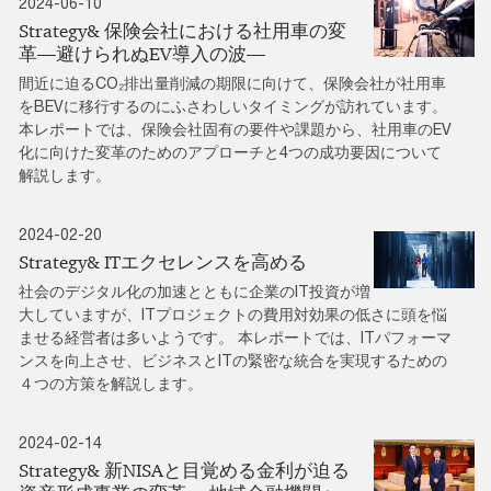
2024-06-10
Strategy& 保険会社における社用車の変
革―避けられぬEV導入の波―
間近に迫るCO₂排出量削減の期限に向けて、保険会社が社用車
をBEVに移行するのにふさわしいタイミングが訪れています。
本レポートでは、保険会社固有の要件や課題から、社用車のEV
化に向けた変革のためのアプローチと4つの成功要因について
解説します。
2024-02-20
Strategy& ITエクセレンスを高める
社会のデジタル化の加速とともに企業のIT投資が増
大していますが、ITプロジェクトの費用対効果の低さに頭を悩
ませる経営者は多いようです。 本レポートでは、ITパフォーマ
ンスを向上させ、ビジネスとITの緊密な統合を実現するための
４つの方策を解説します。
2024-02-14
Strategy& 新NISAと目覚める金利が迫る