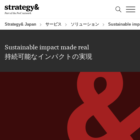
コ
フ
ン
ッ
テ
タ
ン
ー
Strategy& Japan
サービス
ソリューション
Sustainable
ツ
へ
へ
ス
ス
キ
Sustainable impact made real
キ
ッ
持続可能なインパクトの実現
ッ
プ
プ