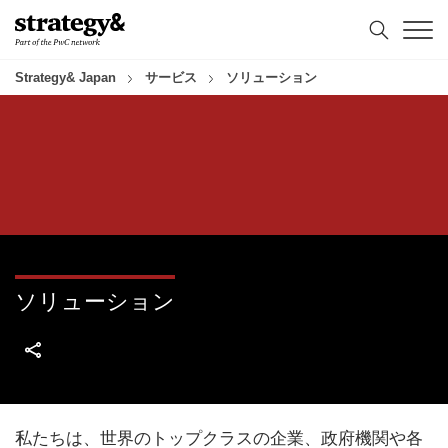
コ
フ
ン
ッ
テ
タ
ン
ー
Strategy& Japan
サービス
ソリューション
ツ
へ
へ
ス
ス
キ
キ
ッ
ッ
プ
プ
ソリューション
私たちは、世界のトップクラスの企業、政府機関や各