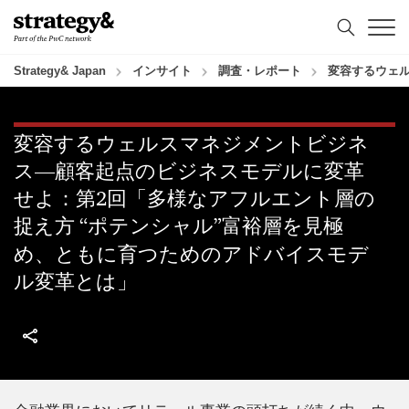
コ
フ
ン
ッ
テ
タ
ン
ー
Strategy& Japan
インサイト
調査・レポート
変容するウェル
ツ
へ
へ
ス
ス
キ
変容するウェルスマネジメントビジネ
キ
ッ
ス―顧客起点のビジネスモデルに変革
ッ
プ
プ
せよ：第2回「多様なアフルエント層の
捉え方 “ポテンシャル”富裕層を見極
め、ともに育つためのアドバイスモデ
ル変革とは」