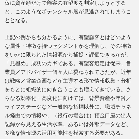
仮に資産額だけで顧客の有望度を判定しようとする
と、このようなポテンシャル層が見逃されてしまうこ
ととなる。
上記の例からも分かるように、有望顧客とはどのよう
な属性・特徴を持つセグメントかを理解し、その特徴
をいかに限られた情報源から捕捉・評価できるかが、
「見極め」成功のカギである。有望客選定は従来、営
業員／アドバイザー個々人に委ねられてきたが、近年
は戦略／営業企画などが主導する形で情報収集・分析
をもとに組織的に向き合うことも増えてきている。さ
らなる効率化・高度化に向けては、背景資産や年齢／
ライフステージなど一般的な指標以外に、職域チャネ
ル経由での情報や、（銀行の場合は）預金口座の出入
記録から見える生活水準、あるいは外部データなど、
多様な情報源の活用可能性を模索する必要がある。