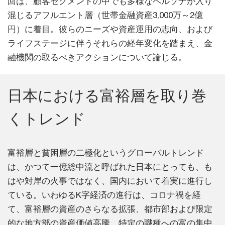
回は、顧客セグメントの中でも多様なペルソナが入り
混じるアフルエント層（世帯金融資産3,000万～2億
円）に着目。彼らのニーズや資産運用の志向、および
ライフステージに伴うそれらの経年変化を踏まえ、金
融機関の取るべきアクションについて論じる。
日本における富裕層を取り巻
くトレンド
富裕層と貧困層の二極化というグローバルトレンド
は、かつて一億総中流と呼ばれた日本にとっても、も
はや対岸の火事ではなく、国内において着実に進行し
ている。いわゆるK字経済の進行は、コロナ禍を経
て、富裕層の資産のさらなる拡張、都市部および限定
的な地方部の資産価値高騰、特定の職種への富の集中