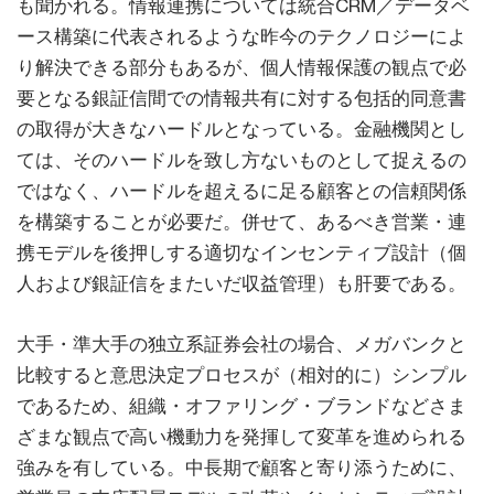
も聞かれる。情報連携については統合CRM／データベ
ース構築に代表されるような昨今のテクノロジーによ
り解決できる部分もあるが、個人情報保護の観点で必
要となる銀証信間での情報共有に対する包括的同意書
の取得が大きなハードルとなっている。金融機関とし
ては、そのハードルを致し方ないものとして捉えるの
ではなく、ハードルを超えるに足る顧客との信頼関係
を構築することが必要だ。併せて、あるべき営業・連
携モデルを後押しする適切なインセンティブ設計（個
人および銀証信をまたいだ収益管理）も肝要である。
大手・準大手の独立系証券会社の場合、メガバンクと
比較すると意思決定プロセスが（相対的に）シンプル
であるため、組織・オファリング・ブランドなどさま
ざまな観点で高い機動力を発揮して変革を進められる
強みを有している。中長期で顧客と寄り添うために、