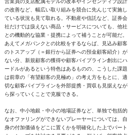
営業員の支店配属モデルの改革やインセンティブ設計
の改善など、幅広い取り組みを競合に先んじて実施し
ている状況も見て取れる。不動産や信託など、証券会
社だけでは扱えない商品・サービスについても、他社
との機動的な協業・提携によって補うことが可能だ。
あえてメガバンクとの比較をするならば、見込み顧客
のトスアップ（＝銀行から証券への預金顧客紹介）が
ない分、新規顧客の獲得や顧客パイプライン創出にハ
ードルがあるという特色はあるものの、こうした課題
は前章の「有望顧客の見極め」の考え方をもとに、適
切な顧客パイプラインを外部提携・買収も見据えなが
ら探っていくことで克服できる。
なお、中小地銀・中小の地場証券など、単独で包括的
なオファリングができないプレーヤーについては、自
身の付加価値をどこに置くかを明確化した上でパート