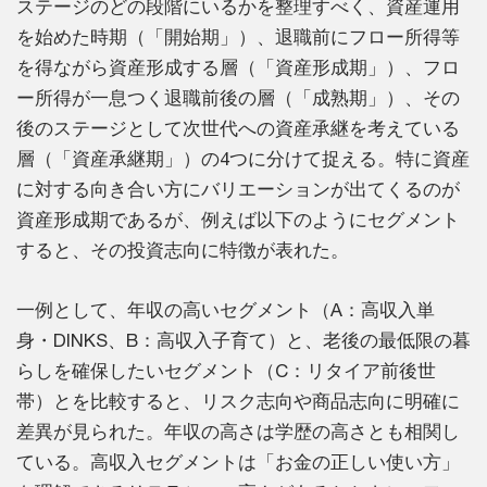
ステージのどの段階にいるかを整理すべく、資産運用
を始めた時期（「開始期」）、退職前にフロー所得等
を得ながら資産形成する層（「資産形成期」）、フロ
ー所得が一息つく退職前後の層（「成熟期」）、その
後のステージとして次世代への資産承継を考えている
層（「資産承継期」）の4つに分けて捉える。特に資産
に対する向き合い方にバリエーションが出てくるのが
資産形成期であるが、例えば以下のようにセグメント
すると、その投資志向に特徴が表れた。
一例として、年収の高いセグメント（A：高収入単
身・DINKS、B：高収入子育て）と、老後の最低限の暮
らしを確保したいセグメント（C：リタイア前後世
帯）とを比較すると、リスク志向や商品志向に明確に
差異が見られた。年収の高さは学歴の高さとも相関し
ている。高収入セグメントは「お金の正しい使い方」