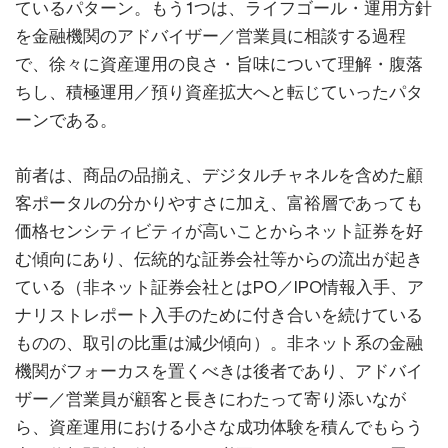
ているパターン。もう1つは、ライフゴール・運用方針
を金融機関のアドバイザー／営業員に相談する過程
で、徐々に資産運用の良さ・旨味について理解・腹落
ちし、積極運用／預り資産拡大へと転じていったパタ
ーンである。
前者は、商品の品揃え、デジタルチャネルを含めた顧
客ポータルの分かりやすさに加え、富裕層であっても
価格センシティビティが高いことからネット証券を好
む傾向にあり、伝統的な証券会社等からの流出が起き
ている（非ネット証券会社とはPO／IPO情報入手、ア
ナリストレポート入手のために付き合いを続けている
ものの、取引の比重は減少傾向）。非ネット系の金融
機関がフォーカスを置くべきは後者であり、アドバイ
ザー／営業員が顧客と長きにわたって寄り添いなが
ら、資産運用における小さな成功体験を積んでもらう