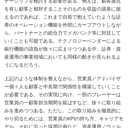
ナーシップを検討する必要がある。例えば、顧客接点
を有し顧客と相対することそのものを収益の源泉に据
えるのであれば、これまで自前で抱えていたような証
券のオペレーション機能を外部にカーブアウトしなが
ら、パートナーとの総合力でメガバンク等に対抗して
いくことも可能である。テクノロジーベンダーによる
銀行機能の請負が徐々に広まりつつある中、証券・資
産運用の事業領域においても同様の動きが見られるよ
うになるだろう。
上記のような体制を整えながら、営業員／アドバイザ
ー個々人も顧客と中長期で関係性を構築していくこと
が必要である。その実現に向け、一部のプレーヤーは
営業員の一顧客担当期間を延ばすなど、徐々に取り組
みを進めつつある。ただし、この取り組みを徹底的に
やり切るためには、営業員のKPIの持ち方、キャリアモ
デル、それに沿った採用計画など、資産運用／ウェル