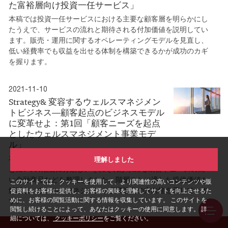
た富裕層向け投資一任サービス」
本稿では投資一任サービスにおける主要な顧客層を明らかにし
たうえで、サービスの流れと期待される付加価値を説明してい
ます。販売・運用に関するオペレーティングモデルを見直し、
低い経費率でも収益を出せる体制を構築できるかが成功のカギ
を握ります。
2021-11-10
Strategy& 変容するウェルスマネジメン
トビジネス―顧客起点のビジネスモデル
に変革せよ：第1回「顧客ニーズを起点
としたウェルスマネジメント事業モデ
ル」
本稿では「国内富裕層顧客調査」に基づいて顧客を資産規模ご
理解しました
とに5つの階層に分類し、それぞれが求める助言やニーズの高
い金融商品などを整理しました。階層ごとに適した提供価値も
このサイトでは、クッキーを使用して、より関連性の高いコンテンツや販
解説し、ウェルスマネジメント事業強化の方向性を示していま
促資料をお客様に提供し、お客様の興味を理解してサイトを向上させるた
めに、お客様の閲覧活動に関する情報を収集しています。 このサイトを
す。
閲覧し続けることによって、あなたはクッキーの使用に同意します。 詳
細については、
クッキーポリシー
をご覧ください。