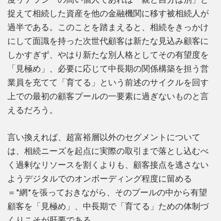
捉えて相続した資産を他の金融機関に移す被相続人が
過半である。このことを踏まえると、相続をきっかけ
にして面識を持った次世代顧客は新たな見込み顧客に
しかすぎず、やはり新たな別人格としてその有望度を
「見極め」、必要に応じて中長期の関係構築を担う営
業員を充てて「育てる」という前述のサイクルを回す
上での最初の顧客プールの一要素に過ぎないものと言
えるだろう。
言い換えれば、超富裕層以外のセグメントについて
は、相続ニーズを起点に実際の取引まで落とし込むべ
く過剰なリソースを割くよりも、顧客接点を逃さない
ようデジタルでのオンボーディング程度に留める
＝"網"を張っておきながら、そのプールの中から有望
顧客を「見極め」、中長期で「育てる」ための体制づ
くりこそが肝要である。