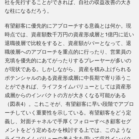
社を先行することができれば、自社の収益改善の大き
な柱になるだろう。
有望顧客に優先的にアプローチする意義とは何か。現
時点では、資産額数千万円の資産形成層と1億円に近い
退職後層で比較をすると、資産額がバーとなって、退
職後層へのアプローチを重点的に行ったり、営業員の
充填を優先的にあてがったりするプレーヤーが多いの
が現状である。しかしながら、資産を積み上げられる
ポテンシャルのある資産形成層に中長期で寄り添うこ
とができれば、ライフタイムバリューとしては資産形
成層からのインパクトの方が大きくなる可能がある
（図表4）。これこそが、有望顧客に早い段階でアプロ
ーチしていく重要性を示している。有望顧客をどう定
義し、対面チャネルで手厚くフォローすべき顧客セグ
メントをどう定めるかを検討する上では、このような
ライフタイムバリューの考え方を用いて収益インパク