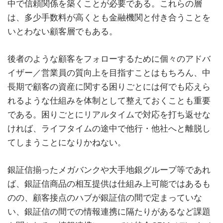
中で信頼関係を築くことが必要である。これらの層
は、多少手数料が高くとも金融機関と付き合うことを
いとわない顧客層でもある。
後者のような顧客をフォローするために個々のアドバ
イザー／営業員の質向上を目指すことはもちろん、中
長期で顧客の資産に関する困りごとには何でも応えら
れるような仕組みを体制として整えておくことも重要
である。困りごとにリアルタイムで対応を打ち返せな
ければ、ライフタイムの途中で他行・他社へと離脱し
てしまうことになりかねない。
銀証信揃ったメガバンクや大手地銀グループ等であれ
ば、銀証信商品の相互提供は仕組み上可能ではあるも
のの、顧客接点のハブが銀証信の間で定まっていな
い、銀証信の間での情報連携に隔たりがあるなど課題