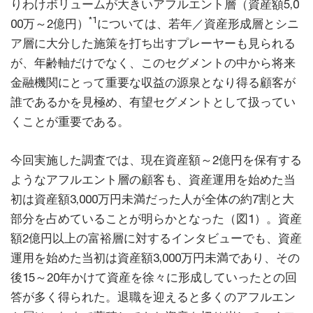
りわけボリュームが大きいアフルエント層（資産額5,0
*1
00万～2億円）
については、若年／資産形成層とシニ
ア層に大分した施策を打ち出すプレーヤーも見られる
が、年齢軸だけでなく、このセグメントの中から将来
金融機関にとって重要な収益の源泉となり得る顧客が
誰であるかを見極め、有望セグメントとして扱ってい
くことが重要である。
今回実施した調査では、現在資産額～2億円を保有する
ようなアフルエント層の顧客も、資産運用を始めた当
初は資産額3,000万円未満だった人が全体の約7割と大
部分を占めていることが明らかとなった（図1）。資産
額2億円以上の富裕層に対するインタビューでも、資産
運用を始めた当初は資産額3,000万円未満であり、その
後15～20年かけて資産を徐々に形成していったとの回
答が多く得られた。退職を迎えると多くのアフルエン