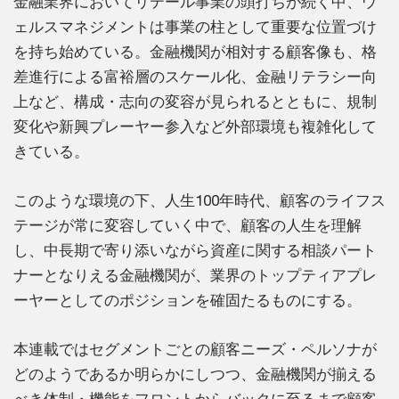
金融業界においてリテール事業の頭打ちが続く中、ウ
ェルスマネジメントは事業の柱として重要な位置づけ
を持ち始めている。金融機関が相対する顧客像も、格
差進行による富裕層のスケール化、金融リテラシー向
上など、構成・志向の変容が見られるとともに、規制
変化や新興プレーヤー参入など外部環境も複雑化して
きている。
このような環境の下、人生100年時代、顧客のライフス
テージが常に変容していく中で、顧客の人生を理解
し、中長期で寄り添いながら資産に関する相談パート
ナーとなりえる金融機関が、業界のトップティアプレ
ーヤーとしてのポジションを確固たるものにする。
本連載ではセグメントごとの顧客ニーズ・ペルソナが
どのようであるか明らかにしつつ、金融機関が揃える
べき体制・機能をフロントからバックに至るまで顧客