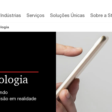
Indústrias
Serviços
Soluções Únicas
Sobre a S
ologia
ologia
endo
isão em realidade