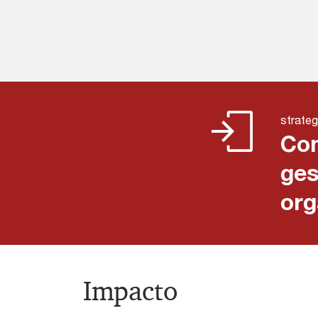
strate
Con
ges
org
Impacto