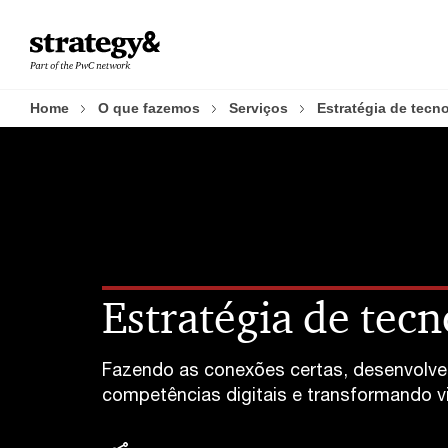
Skip
Skip
to
to
content
footer
Home
O que fazemos
Serviços
Estratégia de tecn
Estratégia de tecn
Fazendo as conexões certas, desenvolv
competências digitais e transformando v