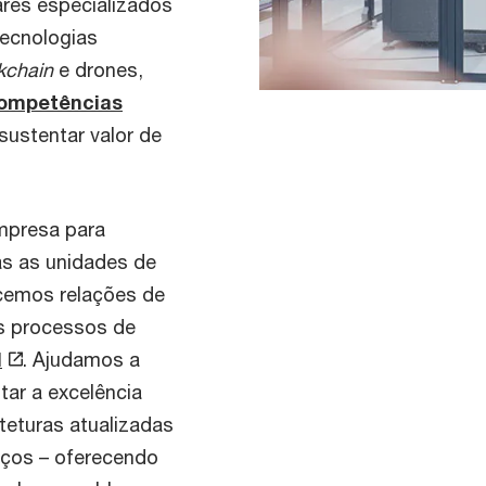
res especializados
tecnologias
kchain
e drones,
ompetências
 sustentar valor de
mpresa para
das as unidades de
cemos relações de
os processos de
l
. Ajudamos a
tar a excelência
teturas atualizadas
iços – oferecendo