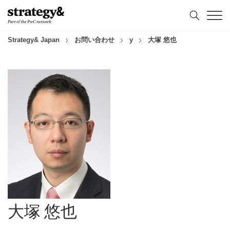
コ
フ
ン
ッ
テ
タ
ン
ー
Strategy& Japan
お問い合わせ
y
大塚 悠也
ツ
へ
へ
ス
ス
キ
キ
ッ
ッ
プ
プ
大塚 悠也