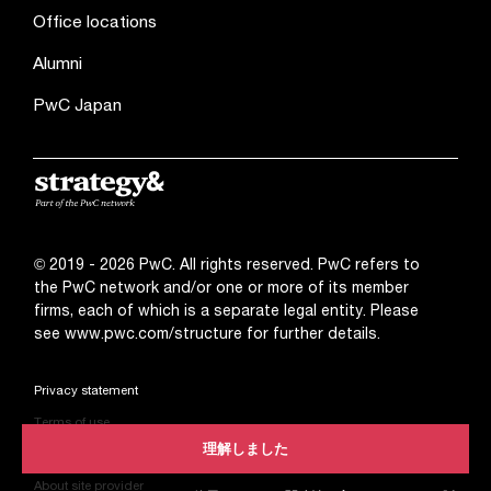
Office locations
Alumni
PwC Japan
© 2019 - 2026 PwC. All rights reserved. PwC refers to
the PwC network and/or one or more of its member
firms, each of which is a separate legal entity. Please
see
www.pwc.com/structure
for further details.
Privacy statement
Terms of use
理解しました
Cookies info
About site provider