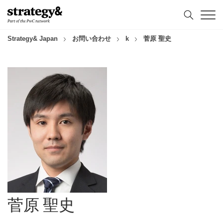
コ
フ
ン
ッ
テ
タ
ン
ー
Strategy& Japan
お問い合わせ
k
菅原 聖史
ツ
へ
へ
ス
ス
キ
キ
ッ
ッ
プ
プ
菅原 聖史