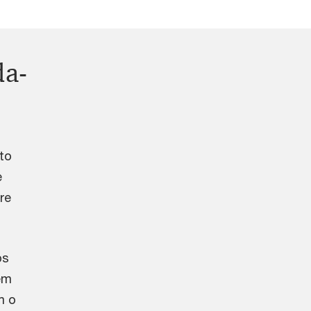
da-
to
e
re
os
em
m o