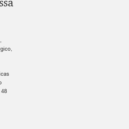
ssa
,
rgico,
icas
o
 48