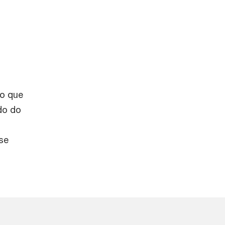
do que
do do
se