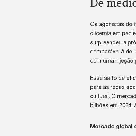
De medi
Os agonistas do r
glicemia em pacien
surpreendeu a pró
comparável à de um
com uma injeção
Esse salto de efi
para as redes so
cultural. O merca
bilhões em 2024. 
Mercado global d