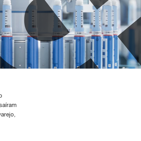
o
 saíram
arejo,