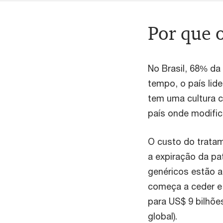
Por que o
No Brasil, 68% d
tempo, o país lid
tem uma cultura 
país onde modifi
O custo do tratam
a expiração da p
genéricos estão a
começa a ceder e 
para US$ 9 bilhõ
global).