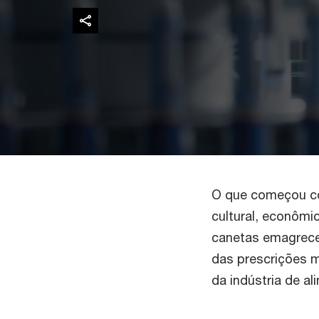
O que começou co
cultural, econôm
canetas emagreced
das prescrições m
da indústria de a