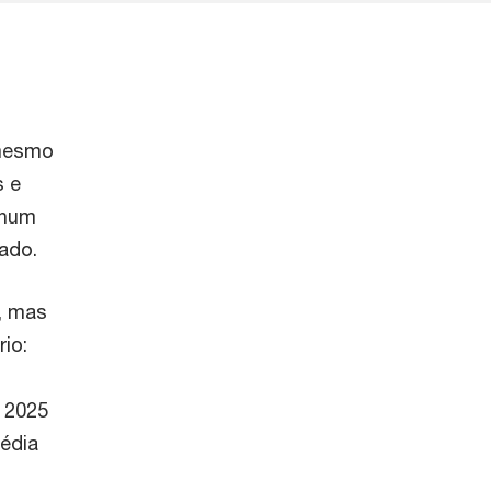
 mesmo
s e
 num
ado.
, mas
io:
m 2025
édia