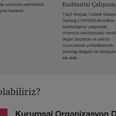
Endüstrisi Çalışmas
e otomotiv sektörünün
leşme hareketi
Taşıt Araçları Tedarik Sanayic
Derneği (TAYSAD) ile birlikte
hazırladığımız çalışmada
otomotiv sektöründeki trendl
değer zincirinde ve sektör
oyuncularının yetkinliklerinde
yarattığı değişim ve dönüşüml
ele aldık.
labiliriz?
Kurumsal Organizasyon