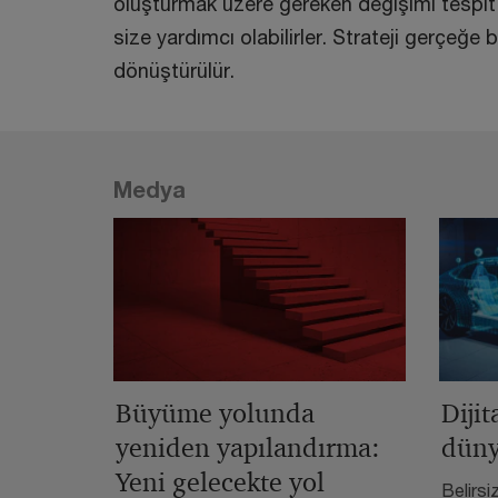
oluşturmak üzere gereken değişimi tespi
size yardımcı olabilirler. Strateji gerçeğe 
dönüştürülür.
Medya
Büyüme yolunda
Dijit
yeniden yapılandırma:
düny
Yeni gelecekte yol
Belirsi