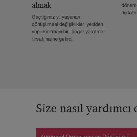
almak
dönemd
dijital
Geçtiğimiz yıl yaşanan
dönüşümsel değişiklikler, yeniden
yapılandırmayı bir “değer yaratma”
fırsatı haline getirdi.
Size nasıl yardımcı o
Kurumsal Organizasyon Dönüşümü