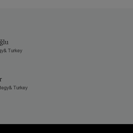
ğlu
gy& Turkey
r
ategy& Turkey