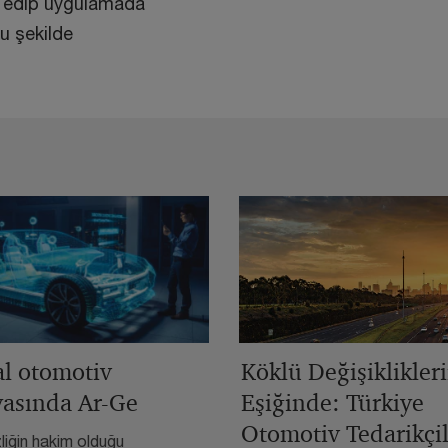
t edip uygulamada
bu şekilde
al otomotiv
Köklü Değişiklikler
asında Ar-Ge
Eşiğinde: Türkiye
Otomotiv Tedarikçil
zliğin hakim olduğu