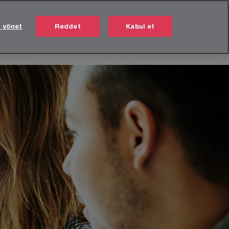
Türkiye
TR
i yönet
Reddet
Kabul et
Ara
Hakkımızda
Kariyer