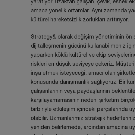
yaratıyor: uzaktan çalışan, çevik, esnek ekip
amaca yönelik ortamlar. Aynı zamanda ya
kültürel hareketsizlik zorlukları arttırıyor.
Strategy& olarak değişim yönetiminin ön sı
dijitalleşmenin gücünü kullanabilmeniz için s
yaparken köklü kültürel ve ekip seviyelerin
riskleri en düşük seviyeye çekeriz. Müşteri
inşa etmek isteyeceği, amacı olan şirketl
konusunda danışmanlık sağlıyoruz. Bir ku
çalışanlarının veya paydaşlarının beklentile
karşılayamamasının nedeni şirketim birço
birbiriyle etkileşim içindeki parçalarında 
olabilir. Uzmanlarımız stratejik hedeflerin
yeniden belirlemede, ardından amacına uyg