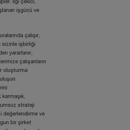
ler. İlgi çekici,
şlanan işgücü ve
ralarında çalışır,
izinle işbirliği
den yararlanır,
lerimize çalışanların
er oluşturma
ruluşun
rini
k karmaşık,
uyumsuz strateji
izi değerlendirme ve
un bir şirket