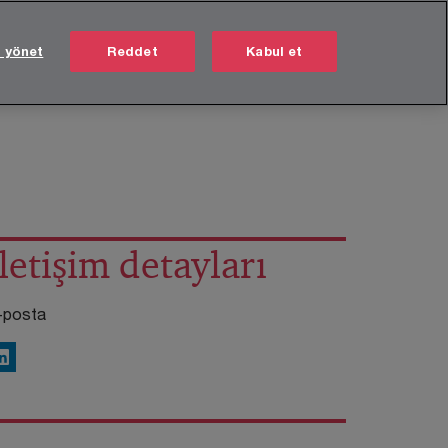
Türkiye
TR
i yönet
Reddet
Kabul et
Ara
Hakkımızda
Kariyer
İletişim detayları
-posta
inkedIn