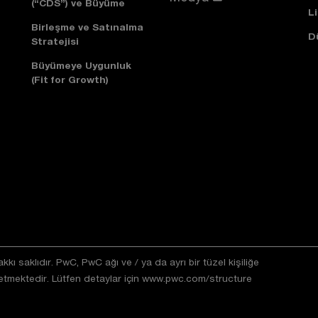
(“CDS”) ve Büyüme
L
Birleşme ve Satınalma
D
Stratejisi
Büyümeye Uygunluk
(Fit for Growth)
ı saklıdır. PwC, PwC ağı ve / ya da ayrı bir tüzel kişiliğe
 etmektedir. Lütfen detaylar için
www.pwc.com/structure