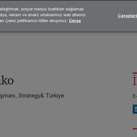
elleştirmek, sosyal medya özellikleri sağlamak
edya, reklam ve analiz ortaklarımızı web sitemizi
Çerezler
Uzmanlıklarımız
Size Özel Çözümlerimiz
Medya
ren Çerez politikamızı lütfen okuyunuz.
Çerez
nko
ışmanı, Strategy& Türkiye
E
L