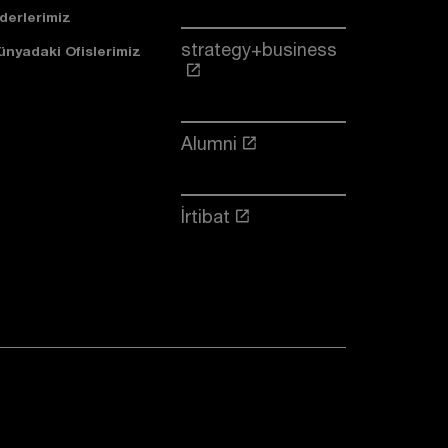
iderlerimiz
strategy+business
ünyadaki Ofislerimiz
Alumni
İrtibat