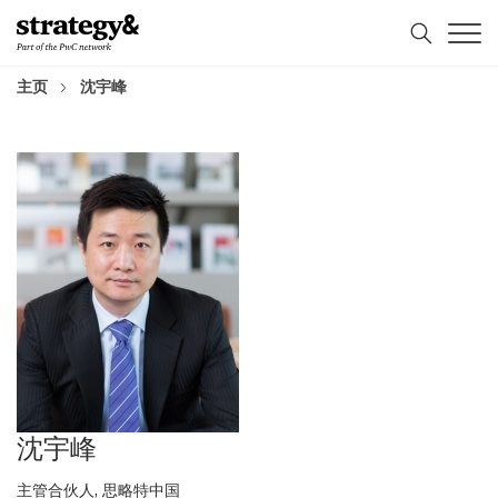
Skip
Skip
to
to
content
footer
主页
沈宇峰
沈宇峰
主管合伙人, 思略特中国