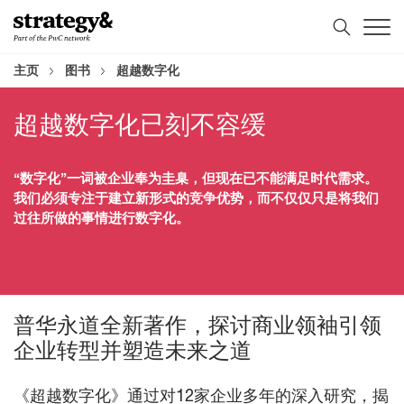
Skip
Skip
to
to
content
footer
主页
图书
超越数字化
超越数字化已刻不容缓
“数字化”一词被企业奉为圭臬，但现在已不能满足时代需求。
我们必须专注于建立新形式的竞争优势，而不仅仅只是将我们
过往所做的事情进行数字化。
普华永道全新著作，探讨商业领袖引领
企业转型并塑造未来之道
《超越数字化》通过对12家企业多年的深入研究，揭