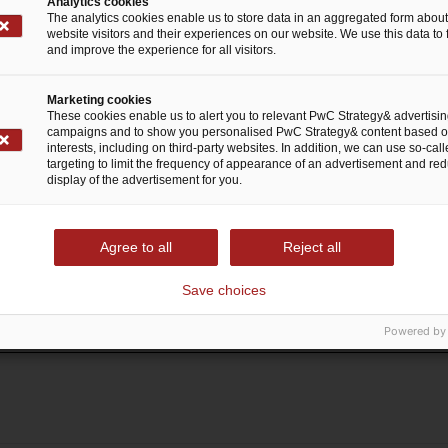
 gestellte Fragen zu Strate
Analytics cookies
The analytics cookies enable us to store data in an aggregated form about
website visitors and their experiences on our website. We use this data to 
and improve the experience for all visitors.
Marketing cookies
These cookies enable us to alert you to relevant PwC Strategy& advertisi
campaigns and to show you personalised PwC Strategy& content based o
ondere an Strategy&?
interests, including on third-party websites. In addition, we can use so-cal
targeting to limit the frequency of appearance of an advertisement and re
display of the advertisement for you.
erschied zwischen PwC und Strategy&?
Agree to all
Reject all
Save choices
Strategy& zu arbeiten?
Powered by