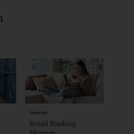
n
Viewpoint
t
Retail Banking
Monitor