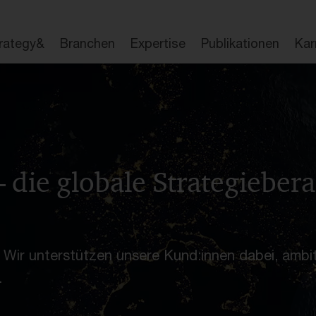
ngsexpertise
FAQ
Aktuelles
Kundenbeispiele
rategy&
Branchen
Expertise
Publikationen
Kar
– die globale Strategieber
 Wir unterstützen unsere Kund:innen dabei, ambit
.