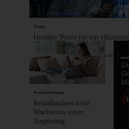
Studie
Healthy Twins für ein effiziente
Gesundheitssystem
Studie von Strategy& und PwC: Wie der Healt
personalisiert, Kosten senkt und das deutsc
effizienter macht.
Pressemitteilung
Retailbanken trotz
Wachstum unter
Zugzwang