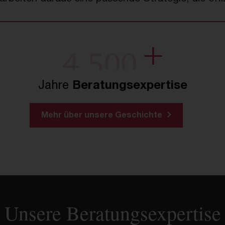
4
,
5
0
0
+
Berater:innen
weltweit
Mehr über unsere Geschichte
Unsere Beratungsexpertise