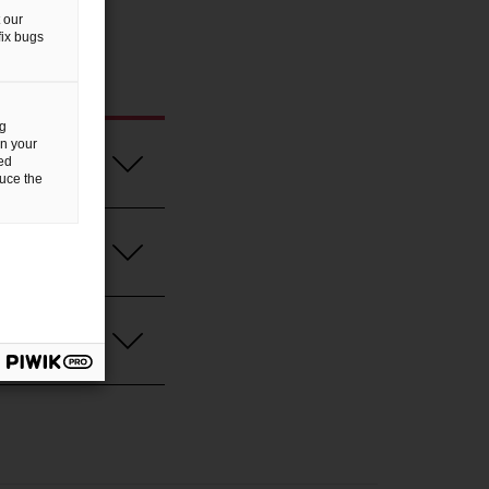
gy&
 our
fix bugs
ng
n your
led
duce the