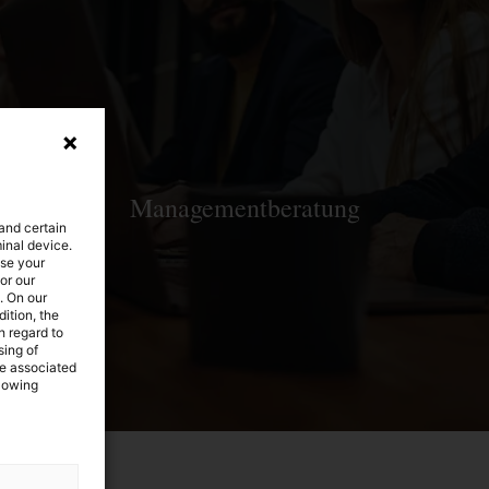
Managementberatung
 and certain
minal device.
ose your
or our
. On our
ition, the
h regard to
sing of
he associated
llowing