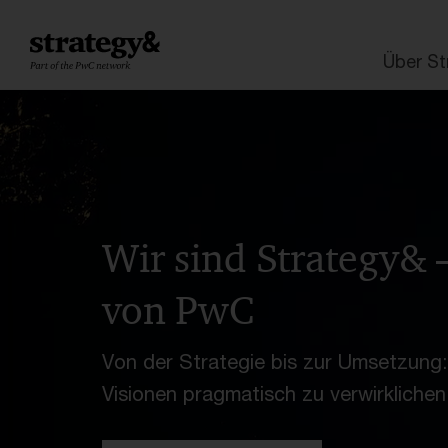
Weiter
Zur
Navigation
Strategy, made real
Beratu
zum
Fußzeile
Über St
Inhalt
Wir sind Strategy& 
von PwC
Von der Strategie bis zur Umsetzung:
Visionen pragmatisch zu verwirklichen