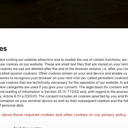
es
Reinvention
ake visiting our website attractive and to enable the use of certain functions, we
 use cookies on our website. These are small text files that are stored on your ter
ookies we use are deleted after the end of the browser session, i.e. after you cl
called session cookies). Other cookies remain on your end device and enable us 
anies to recognize your browser on your next visit (so-called persistent cookies)
se cookies that are technically necessary for the operation of our website. In add
kie categories are used if you give your consent. The legal basis for consent wit
and reading of information is Section 25 (1) TTDSG and, with regard to the proces
a, Article 6 (1) a DSGVO. The consent includes all cookies selected by you and t
nformation on your terminal device as well as their subsequent readout and the fo
f personal data.
about these required cookies and other cookies on our privacy policy.