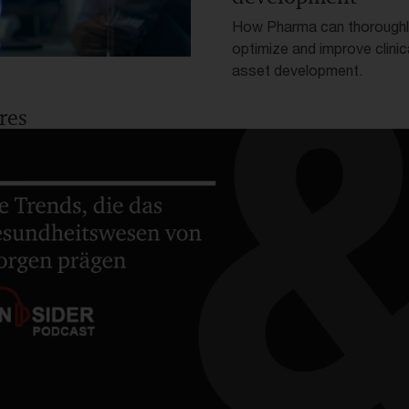
How Pharma can thoroughl
optimize and improve clinic
asset development.
res
hy Twin Prävention
he Gesundheitssystem