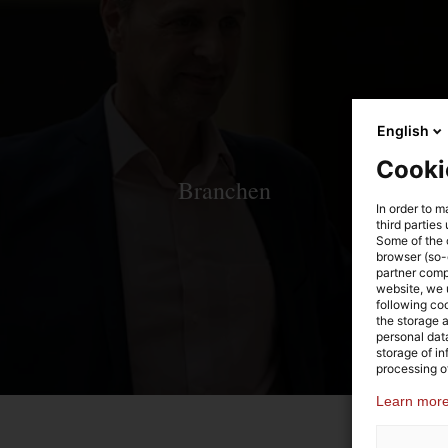
English
Cooki
Branchen
In order to m
third parties
Some of the c
browser (so-
partner comp
website, we u
following coo
the storage 
personal dat
storage of i
processing o
Learn more 