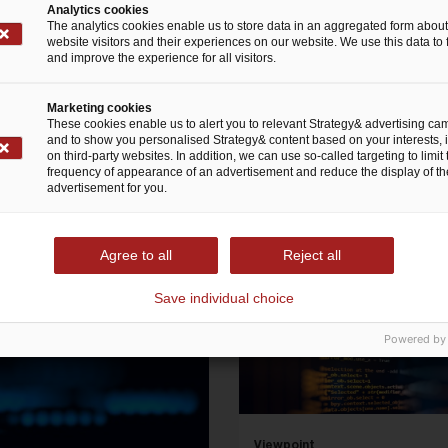
rsecurity-Strategie
Analytics cookies
The analytics cookies enable us to store data in an aggregated form about
website visitors and their experiences on our website. We use this data to 
and improve the experience for all visitors.
Marketing cookies
These cookies enable us to alert you to relevant Strategy& advertising c
and to show you personalised Strategy& content based on your interests, 
on third-party websites. In addition, we can use so-called targeting to limit 
frequency of appearance of an advertisement and reduce the display of th
advertisement for you.
nen
Agree to all
Reject all
Save individual choice
Powered by
Viewpoint