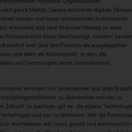
transformieren Prozesse, Organisationen,
 und ganze Märkte. Daraus entstehen digitale Ökosy
rieben werden und hyper-automatisiert funktionieren.
genz entwickelt sich über Branchen hinweg zu einer
die Prozesse nicht bloss beschleunigt, sondern funda
oud wächst weit über ihre Funktion als ausgelagertes
aus und dient als Knotenpunkt, in dem alle
Daten und Technologien eines Unternehmens
sformation erfordert von Unternehmen aus allen Branch
tschöpfungsarchitektur zu überdenken und neu zu
in Zukunft zu wachsen, gilt es, die eigene Technologi
hinterfragen und neu zu definieren. Wer die Potenzial
 sich erschliessen will, muss gezielt und kontinuierlich 