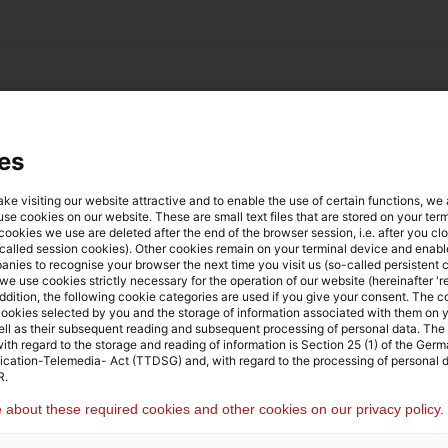
eratungskompetenzen für d
es
 und Technologiestrategie
ake visiting our website attractive and to enable the use of certain functions, we
 use cookies on our website. These are small text files that are stored on your ter
ookies we use are deleted after the end of the browser session, i.e. after you cl
called session cookies). Other cookies remain on your terminal device and enable
anies to recognise your browser the next time you visit us (so-called persistent 
we use cookies strictly necessary for the operation of our website (hereinafter 'r
rmation
addition, the following cookie categories are used if you give your consent. The 
 cookies selected by you and the storage of information associated with them on y
ell as their subsequent reading and subsequent processing of personal data. The 
ith regard to the storage and reading of information is Section 25 (1) of the Ger
ation-Telemedia- Act (TTDSG) and, with regard to the processing of personal da
ategie
R.
about these required cookies and other cookies on our privacy policy.