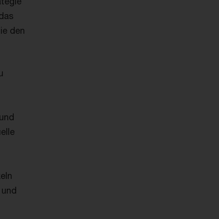
ategie
 das
ie den
u
 und
elle
eln
d und