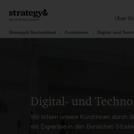
Weiter
Zur
Inhaltsübersicht
Überblick
Was wir biet
zum
Fußzeile
Über St
Inhalt
Strategy& Deutschland
Funktionen
Digital- und Tech
Digital- und Techno
Wir lotsen unsere Kund:innen durch di
mit Expertise in den Bereichen Strate