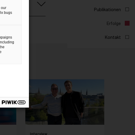
 our
fix bugs
ampaigns
including
the
e
Interview