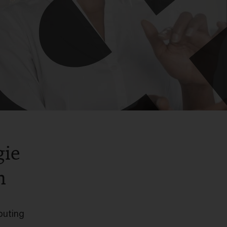
gie
n
puting