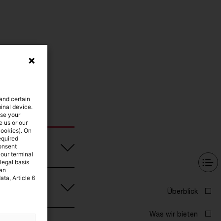
ie
 and certain
minal device.
ose your
 us or our
cookies). On
equired
consent
our terminal
legal basis
man
ta, Article 6