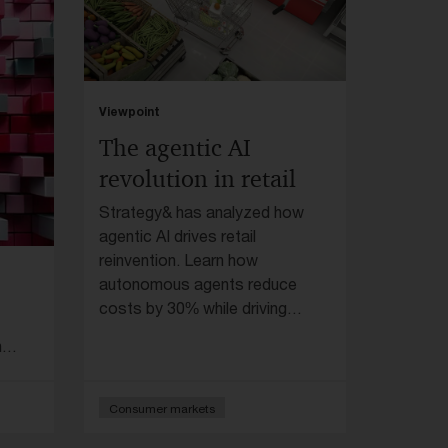
Viewpoint
The agentic AI
revolution in retail
Strategy& has analyzed how
agentic AI drives retail
reinvention. Learn how
autonomous agents reduce
costs by 30% while driving
revenue growth.
h
Consumer markets