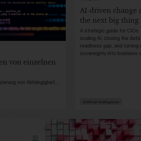
AI-driven change 
the next big thing
A strategic guide for CIOs
scaling AI, closing the data
readiness gap, and turning d
sovereignty into business v
en von einzelnen
ierung von Abhängigkeiten
tung auf.
Artificial intelligence