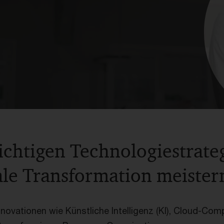
richtigen Technologiestrate
tale Transformation meister
novationen wie Künstliche Intelligenz (KI), Cloud-Com