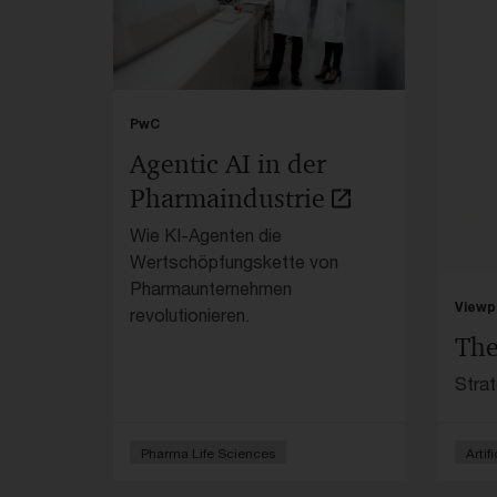
PwC
Agentic AI in der
Pharmaindustrie
Wie KI-Agenten die
Wertschöpfungskette von
Pharmaunternehmen
Viewp
revolutionieren.
The
Strat
reven
Pharma Life Sciences
Artif