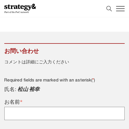
コ
フ
ン
ッ
テ
タ
ン
ー
ツ
へ
へ
ス
ス
キ
キ
ッ
お問い合わせ
ッ
プ
プ
コメントは詳細にご入力ください
Required fields are marked with an asterisk(
)
*
氏名:
松山 裕幸
*
お名前