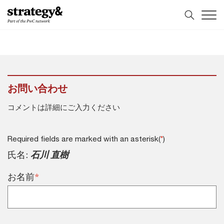
コ
フ
ン
ッ
テ
タ
ン
ー
ツ
へ
へ
ス
ス
キ
キ
ッ
お問い合わせ
ッ
プ
プ
コメントは詳細にご入力ください
Required fields are marked with an asterisk(
)
*
氏名:
石川 直樹
*
お名前