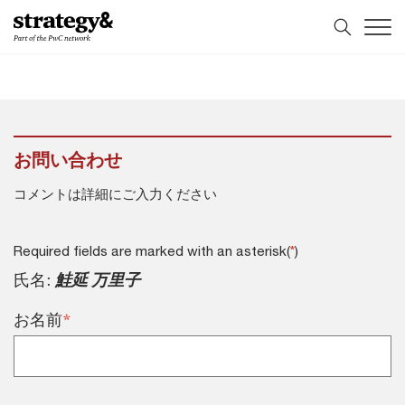
コ
フ
ン
ッ
テ
タ
ン
ー
ツ
へ
へ
ス
ス
キ
キ
ッ
お問い合わせ
ッ
プ
プ
コメントは詳細にご入力ください
Required fields are marked with an asterisk(
)
*
氏名:
鮭延 万里子
*
お名前